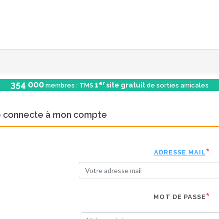
354 000
er
1
site gratuit
membres : TMS
de sorties amicales
e connecte à mon compte
ADRESSE MAIL
MOT DE PASSE