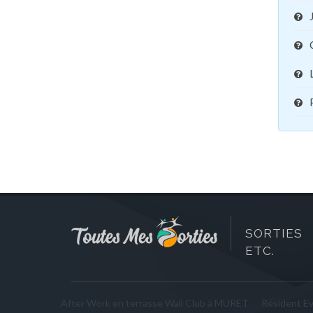
SORTIES 
ETC.
After Work en terrasse Wall Club à MURET
Résident E