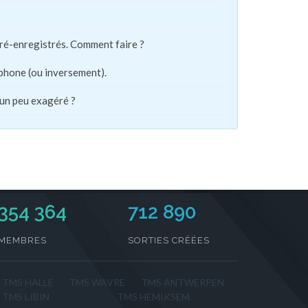
pré-enregistrés. Comment faire ?
phone (ou inversement).
 un peu exagéré ?
354 364
712 890
MEMBRES
SORTIES CRÉÉES
TMS HALLE
TMS WAVRE
TMS ANTWERPEN
TMS LIBIN
TMS HEMIKSEM