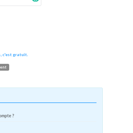
, c'est gratuit.
ment
compte ?