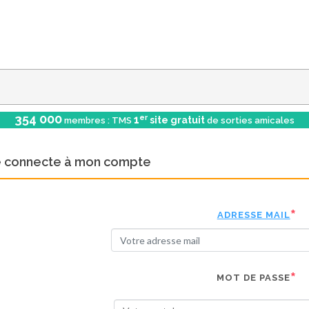
354 000
er
1
site gratuit
membres : TMS
de sorties amicales
e connecte à mon compte
ADRESSE MAIL
MOT DE PASSE