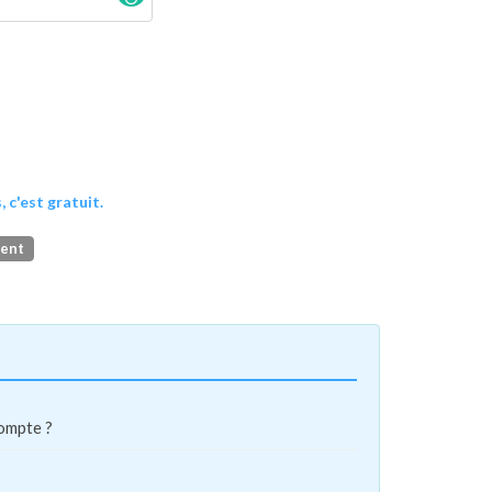
, c'est gratuit.
ment
compte ?