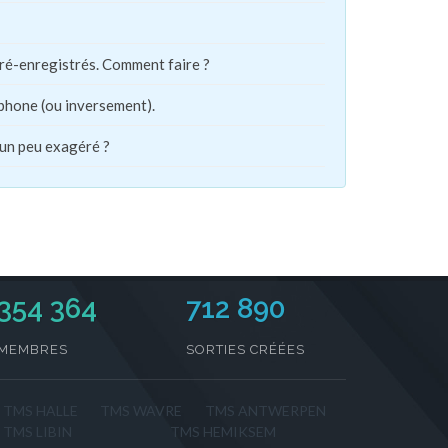
pré-enregistrés. Comment faire ?
phone (ou inversement).
 un peu exagéré ?
354 364
712 890
MEMBRES
SORTIES CRÉÉES
TMS HALLE
TMS WAVRE
TMS ANTWERPEN
TMS LIBIN
TMS HEMIKSEM