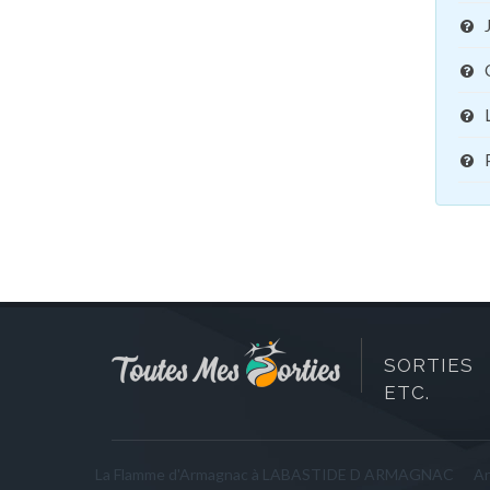
SORTIES 
ETC.
La Flamme d'Armagnac à LABASTIDE D ARMAGNAC
An