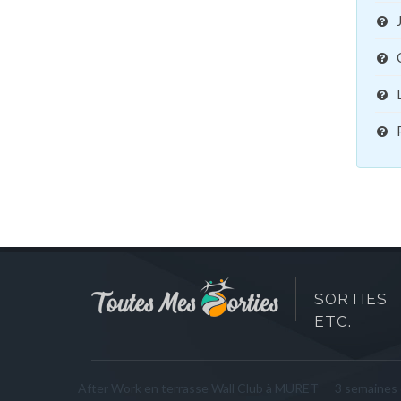
SORTIES 
ETC.
After Work en terrasse Wall Club à MURET
3 semaines