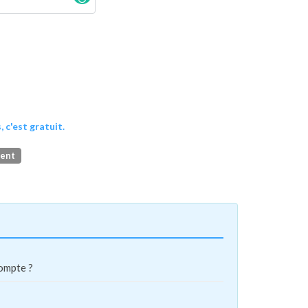
, c'est gratuit.
ment
compte ?