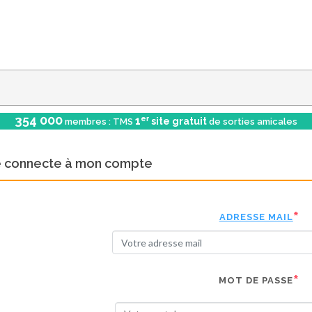
354 000
er
1
site gratuit
membres : TMS
de sorties amicales
e connecte à mon compte
ADRESSE MAIL
MOT DE PASSE