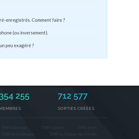
pré-enregistrés. Comment faire ?
phone (ou inversement).
 un peu exagéré ?
354 255
712 577
MEMBRES
SORTIES CRÉÉES
TMS Genève
TMS Luzern
TMS Bern
TMS Kreuzlingen
TMS La Chaux-de-Fonds