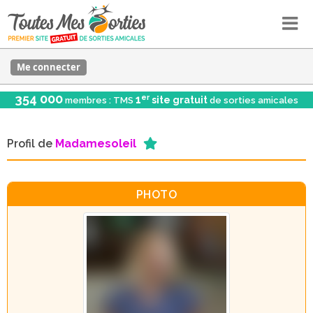
Me connecter
354 000
er
1
site gratuit
membres : TMS
de sorties amicales
Profil de
Madamesoleil
PHOTO