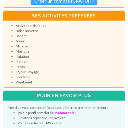
Créer un compte (GRATUIT)
SES ACTIVITÉS PRÉFÉRÉES
Activités artistiques
Boire un verre
Danser
Jouer
Marche
Musique
Natation
Plein air
Repas
Séjour - voyage
Spectacle
Week-end
POUR EN SAVOIR PLUS
Merci de vous connecter (ou de vous inscrire gratuitement) pour :
Voir le profil complet de
Madamesoleil
L'inviter à rejoindre une activité
Voir ses activités TMS à venir