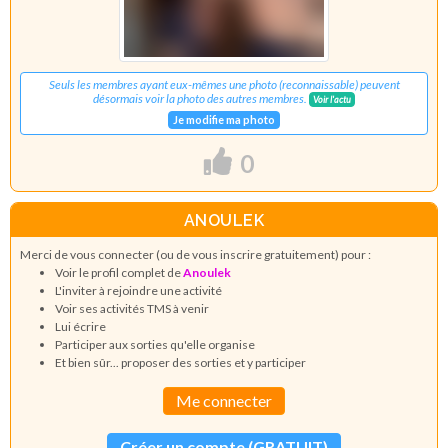
Seuls les membres ayant eux-mêmes une photo (reconnaissable) peuvent
désormais voir la photo des autres membres.
Voir l'actu
Je modifie ma photo
0
ANOULEK
Merci de vous connecter (ou de vous inscrire gratuitement) pour :
Voir le profil complet de
Anoulek
L'inviter à rejoindre une activité
Voir ses activités TMS à venir
Lui écrire
Participer aux sorties qu'elle organise
Et bien sûr... proposer des sorties et y participer
Me connecter
Créer un compte (GRATUIT)