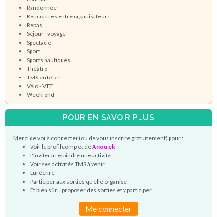
Randonnée
Rencontres entre organisateurs
Repas
Séjour - voyage
Spectacle
Sport
Sports nautiques
Théâtre
TMS en fête !
Vélo - VTT
Week-end
POUR EN SAVOIR PLUS
Merci de vous connecter (ou de vous inscrire gratuitement) pour :
Voir le profil complet de
Anoulek
L'inviter à rejoindre une activité
Voir ses activités TMS à venir
Lui écrire
Participer aux sorties qu'elle organise
Et bien sûr... proposer des sorties et y participer
Me connecter