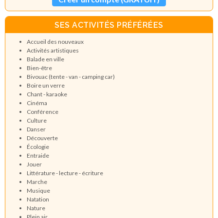
SES ACTIVITÉS PRÉFÉRÉES
Accueil des nouveaux
Activités artistiques
Balade en ville
Bien-être
Bivouac (tente - van - camping car)
Boire un verre
Chant - karaoke
Cinéma
Conférence
Culture
Danser
Découverte
Écologie
Entraide
Jouer
Littérature - lecture - écriture
Marche
Musique
Natation
Nature
Plein air