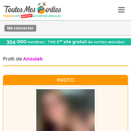
Me connecter
354 000
er
1
site gratuit
membres : TMS
de sorties amicales
Profil de
Anoulek
PHOTO