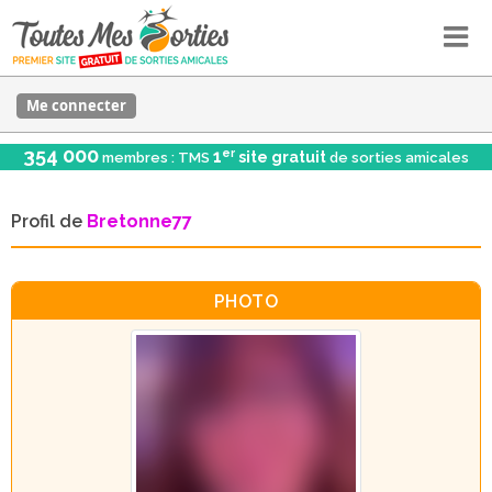
Me connecter
354 000
er
1
site gratuit
membres : TMS
de sorties amicales
Profil de
Bretonne77
PHOTO