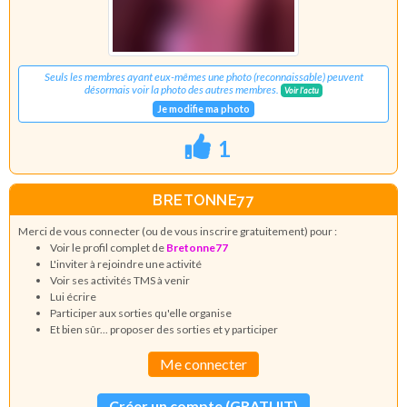
Seuls les membres ayant eux-mêmes une photo (reconnaissable) peuvent
désormais voir la photo des autres membres.
Voir l'actu
Je modifie ma photo
1
BRETONNE77
Merci de vous connecter (ou de vous inscrire gratuitement) pour :
Voir le profil complet de
Bretonne77
L'inviter à rejoindre une activité
Voir ses activités TMS à venir
Lui écrire
Participer aux sorties qu'elle organise
Et bien sûr... proposer des sorties et y participer
Me connecter
Créer un compte (GRATUIT)