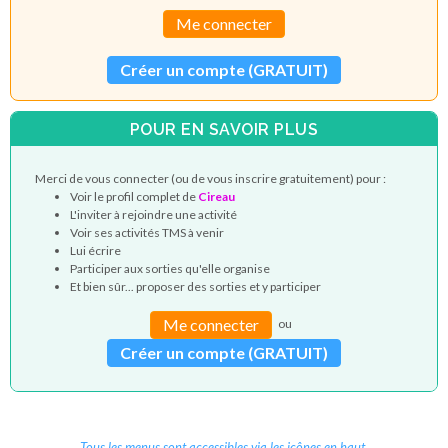
Me connecter
Créer un compte (GRATUIT)
POUR EN SAVOIR PLUS
Merci de vous connecter (ou de vous inscrire gratuitement) pour :
Voir le profil complet de
Cireau
L'inviter à rejoindre une activité
Voir ses activités TMS à venir
Lui écrire
Participer aux sorties qu'elle organise
Et bien sûr... proposer des sorties et y participer
Me connecter
ou
Créer un compte (GRATUIT)
Tous les menus sont accessibles via les icônes en haut.