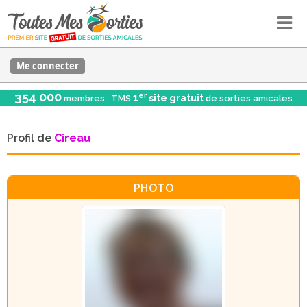
Me connecter
354 000
er
1
site gratuit
membres : TMS
de sorties amicales
Profil de
Cireau
PHOTO