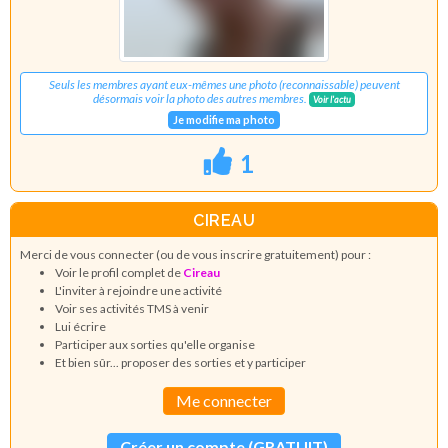
Seuls les membres ayant eux-mêmes une photo (reconnaissable) peuvent
désormais voir la photo des autres membres.
Voir l'actu
Je modifie ma photo
1
CIREAU
Merci de vous connecter (ou de vous inscrire gratuitement) pour :
Voir le profil complet de
Cireau
L'inviter à rejoindre une activité
Voir ses activités TMS à venir
Lui écrire
Participer aux sorties qu'elle organise
Et bien sûr... proposer des sorties et y participer
Me connecter
Créer un compte (GRATUIT)