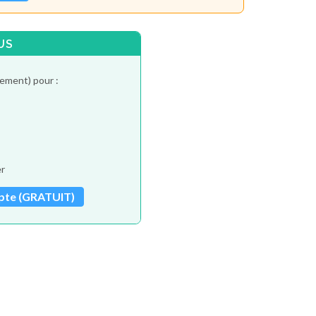
US
tement) pour :
er
pte (GRATUIT)