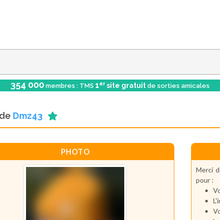
354 000
er
1
site gratuit
membres : TMS
de sorties amicales
l de
Dmz43
PHOTO
Merci d
pour :
Vo
L'
Vo