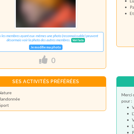
Lu
Pa
Et
s les membres ayant eux-mêmes une photo (reconnaissable) peuvent
désormais voir la photo des autres membres.
Voir l'actu
Je modifie ma photo
0
SES ACTIVITÉS PRÉFÉRÉES
Nature
Merci 
Randonnée
pour :
Sport
V
L
V
L
P