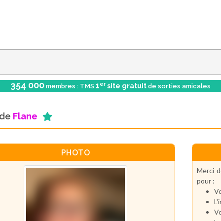
354 000
er
1
site gratuit
membres : TMS
de sorties amicales
l de
Flane
PHOTO
Merci d
pour :
Vo
L'
Vo