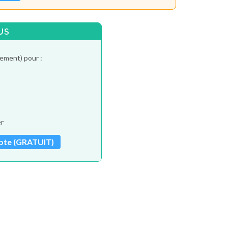
US
tement) pour :
er
pte (GRATUIT)