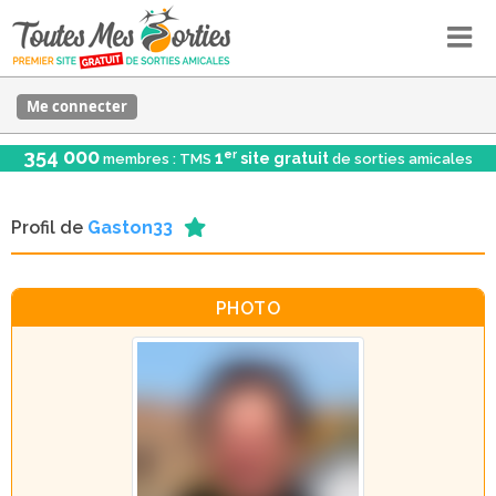
Me connecter
354 000
er
1
site gratuit
membres : TMS
de sorties amicales
Profil de
Gaston33
PHOTO