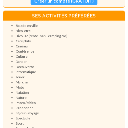
Créer un compte (GRATUIT)
SES ACTIVITÉS PRÉFÉRÉES
Balade en ville
Bien-être
Bivouac (tente - van - camping car)
Café philo
Cinéma
Conférence
Culture
Danser
Découverte
Informatique
Jouer
Marche
Moto
Natation
Nature
Photo / vidéo
Randonnée
Séjour - voyage
Spectacle
Sport