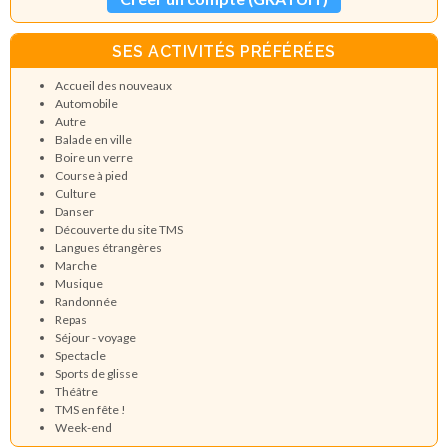
SES ACTIVITÉS PRÉFÉRÉES
Accueil des nouveaux
Automobile
Autre
Balade en ville
Boire un verre
Course à pied
Culture
Danser
Découverte du site TMS
Langues étrangères
Marche
Musique
Randonnée
Repas
Séjour - voyage
Spectacle
Sports de glisse
Théâtre
TMS en fête !
Week-end