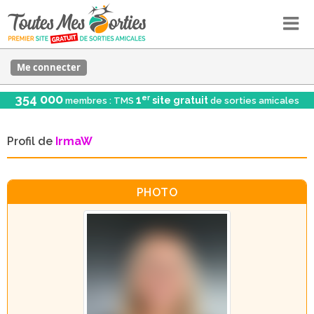
Me connecter
354 000
er
1
site gratuit
membres : TMS
de sorties amicales
Profil de
IrmaW
PHOTO