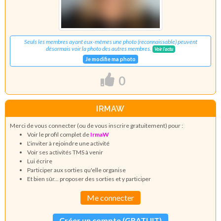
Seuls les membres ayant eux-mêmes une photo (reconnaissable) peuvent
désormais voir la photo des autres membres.
Voir l'actu
Je modifie ma photo
0
IRMAW
Merci de vous connecter (ou de vous inscrire gratuitement) pour :
Voir le profil complet de
IrmaW
L'inviter à rejoindre une activité
Voir ses activités TMS à venir
Lui écrire
Participer aux sorties qu'elle organise
Et bien sûr... proposer des sorties et y participer
Me connecter
Créer un compte (GRATUIT)