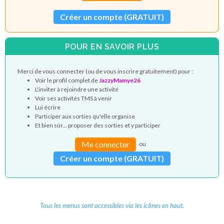
Créer un compte (GRATUIT)
POUR EN SAVOIR PLUS
Merci de vous connecter (ou de vous inscrire gratuitement) pour :
Voir le profil complet de
JazzyMamye26
L'inviter à rejoindre une activité
Voir ses activités TMS à venir
Lui écrire
Participer aux sorties qu'elle organise
Et bien sûr... proposer des sorties et y participer
Me connecter
ou
Créer un compte (GRATUIT)
Tous les menus sont accessibles via les icônes en haut.