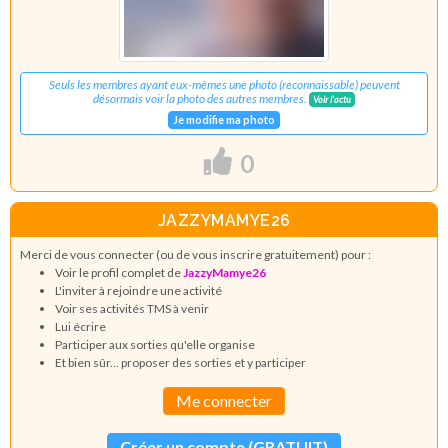
Seuls les membres ayant eux-mêmes une photo (reconnaissable) peuvent
désormais voir la photo des autres membres.
Voir l'actu
Je modifie ma photo
0
JAZZYMAMYE26
Merci de vous connecter (ou de vous inscrire gratuitement) pour :
Voir le profil complet de
JazzyMamye26
L'inviter à rejoindre une activité
Voir ses activités TMS à venir
Lui écrire
Participer aux sorties qu'elle organise
Et bien sûr... proposer des sorties et y participer
Me connecter
Créer un compte (GRATUIT)