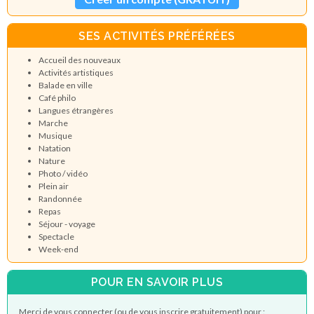
SES ACTIVITÉS PRÉFÉRÉES
Accueil des nouveaux
Activités artistiques
Balade en ville
Café philo
Langues étrangères
Marche
Musique
Natation
Nature
Photo / vidéo
Plein air
Randonnée
Repas
Séjour - voyage
Spectacle
Week-end
POUR EN SAVOIR PLUS
Merci de vous connecter (ou de vous inscrire gratuitement) pour :