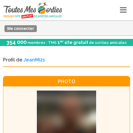
Me connecter
354 000
er
1
site gratuit
membres : TMS
de sorties amicales
Profil de
JeanMi21
PHOTO