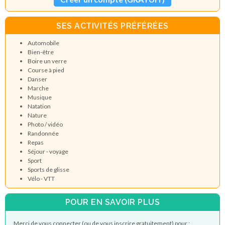
SES ACTIVITÉS PRÉFÉRÉES
Automobile
Bien-être
Boire un verre
Course à pied
Danser
Marche
Musique
Natation
Nature
Photo / vidéo
Randonnée
Repas
Séjour - voyage
Sport
Sports de glisse
Vélo - VTT
POUR EN SAVOIR PLUS
Merci de vous connecter (ou de vous inscrire gratuitement) pour :