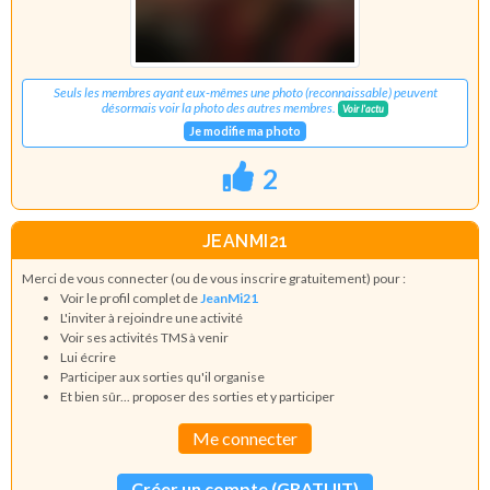
Seuls les membres ayant eux-mêmes une photo (reconnaissable) peuvent
désormais voir la photo des autres membres.
Voir l'actu
Je modifie ma photo
2
JEANMI21
Merci de vous connecter (ou de vous inscrire gratuitement) pour :
Voir le profil complet de
JeanMi21
L'inviter à rejoindre une activité
Voir ses activités TMS à venir
Lui écrire
Participer aux sorties qu'il organise
Et bien sûr... proposer des sorties et y participer
Me connecter
Créer un compte (GRATUIT)