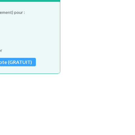
tement) pour :
er
pte (GRATUIT)