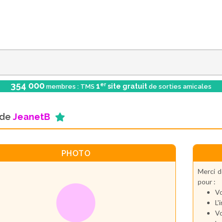
354 000
er
1
site gratuit
membres : TMS
de sorties amicales
l de
JeanetB
PHOTO
Merci d
pour :
Vo
L'
Vo