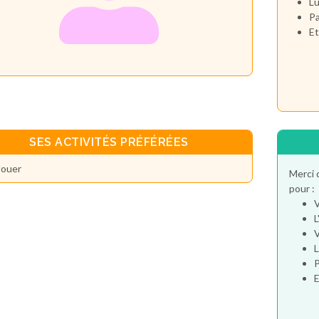
Lu
Pa
Et
SES ACTIVITÉS PRÉFÉRÉES
Jouer
Merci 
pour :
V
L
V
L
P
E