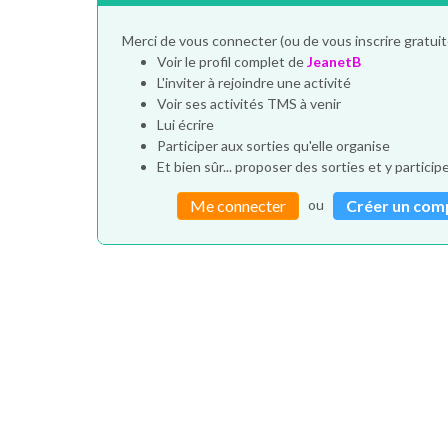
Merci de vous connecter (ou de vous inscrire gratui
Voir le profil complet de
JeanetB
L'inviter à rejoindre une activité
Voir ses activités TMS à venir
Lui écrire
Participer aux sorties qu'elle organise
Et bien sûr... proposer des sorties et y particip
ou
Me connecter
Créer un com