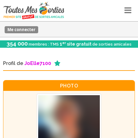
Me connecter
354 000
er
1
site gratuit
membres : TMS
de sorties amicales
Profil de
JoElle7100
PHOTO