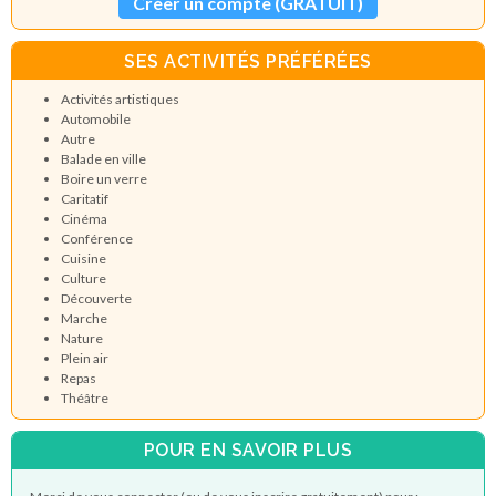
Créer un compte (GRATUIT)
SES ACTIVITÉS PRÉFÉRÉES
Activités artistiques
Automobile
Autre
Balade en ville
Boire un verre
Caritatif
Cinéma
Conférence
Cuisine
Culture
Découverte
Marche
Nature
Plein air
Repas
Théâtre
POUR EN SAVOIR PLUS