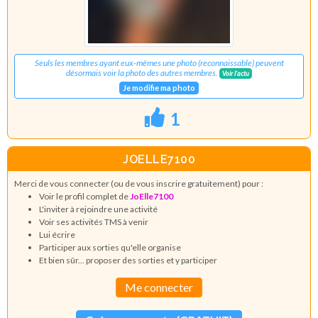
Seuls les membres ayant eux-mêmes une photo (reconnaissable) peuvent
désormais voir la photo des autres membres.
Voir l'actu
Je modifie ma photo
1
JOELLE7100
Merci de vous connecter (ou de vous inscrire gratuitement) pour :
Voir le profil complet de
JoElle7100
L'inviter à rejoindre une activité
Voir ses activités TMS à venir
Lui écrire
Participer aux sorties qu'elle organise
Et bien sûr... proposer des sorties et y participer
Me connecter