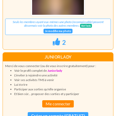
Seuls les membres ayant eux-mêmes une photo (reconnaissable) peuvent
désormais voir la photo des autres membres.
Voir l'actu
Je modifie ma photo
2
JUNIORLADY
Merci de vous connecter (ou de vous inscrire gratuitement) pour :
Voir le profil complet de
Juniorlady
L'inviter à rejoindre une activité
Voir ses activités TMS à venir
Lui écrire
Participer aux sorties qu'elle organise
Et bien sûr... proposer des sorties et y participer
Me connecter
Créer un compte (GRATUIT)