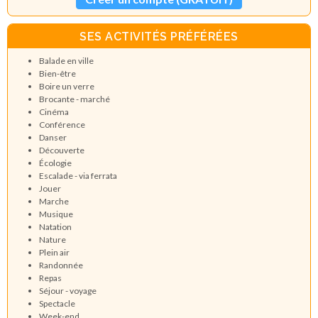
SES ACTIVITÉS PRÉFÉRÉES
Balade en ville
Bien-être
Boire un verre
Brocante - marché
Cinéma
Conférence
Danser
Découverte
Écologie
Escalade - via ferrata
Jouer
Marche
Musique
Natation
Nature
Plein air
Randonnée
Repas
Séjour - voyage
Spectacle
Week-end