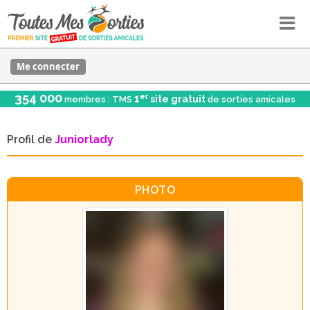
Me connecter
354 000
er
1
site gratuit
membres : TMS
de sorties amicales
Profil de
Juniorlady
PHOTO