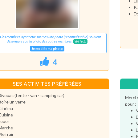
Lu
Pa
Et
s les membres ayant eux-mêmes une photo (reconnaissable) peuvent
désormais voir la photo des autres membres.
Voir l'actu
Je modifie ma photo
4
SES ACTIVITÉS PRÉFÉRÉES
Bivouac (tente - van - camping car)
Merci 
Boire un verre
pour :
Cinéma
V
Cuisine
L
Jouer
V
Marche
L
Plein air
P