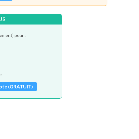
US
tement) pour :
er
pte (GRATUIT)