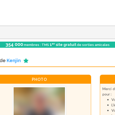
354 000
er
1
site gratuit
membres : TMS
de sorties amicales
l de
Kenjin
PHOTO
Merci d
pour :
Vo
L'
Vo