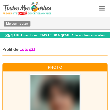
Me connecter
354 000
er
1
site gratuit
membres : TMS
de sorties amicales
Profil de
Lolo422
PHOTO