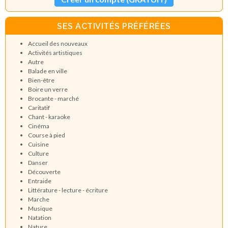
SES ACTIVITÉS PRÉFÉRÉES
Accueil des nouveaux
Activités artistiques
Autre
Balade en ville
Bien-être
Boire un verre
Brocante - marché
Caritatif
Chant - karaoke
Cinéma
Course à pied
Cuisine
Culture
Danser
Découverte
Entraide
Littérature - lecture - écriture
Marche
Musique
Natation
Nature