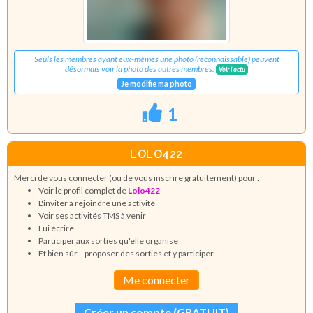
Seuls les membres ayant eux-mêmes une photo (reconnaissable) peuvent
désormais voir la photo des autres membres.
Voir l'actu
Je modifie ma photo
1
LOLO422
Merci de vous connecter (ou de vous inscrire gratuitement) pour :
Voir le profil complet de
Lolo422
L'inviter à rejoindre une activité
Voir ses activités TMS à venir
Lui écrire
Participer aux sorties qu'elle organise
Et bien sûr... proposer des sorties et y participer
Me connecter
Créer un compte (GRATUIT)