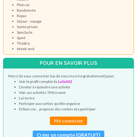
Plein air
Randonnée
Repas
Séjour - voyage
Sortie privée
Spectacle
Sport
Théâtre
Week-end
POUR EN SAVOIR PLUS
Merci de vous connecter (ou de vous inscrire gratuitement) pour :
Voir le profil complet de
Lolo422
L'inviter à rejoindre une activité
Voir ses activités TMS à venir
Lui écrire
Participer aux sorties qu'elle organise
Et bien sûr... proposer des sorties et y participer
Me connecter
Créer un compte (GRATUIT)