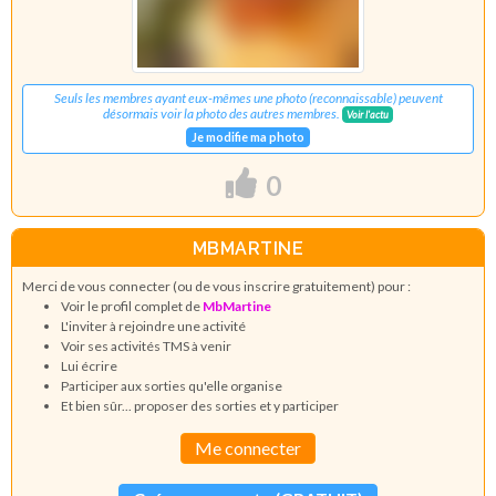
Seuls les membres ayant eux-mêmes une photo (reconnaissable) peuvent
désormais voir la photo des autres membres.
Voir l'actu
Je modifie ma photo
0
MBMARTINE
Merci de vous connecter (ou de vous inscrire gratuitement) pour :
Voir le profil complet de
MbMartine
L'inviter à rejoindre une activité
Voir ses activités TMS à venir
Lui écrire
Participer aux sorties qu'elle organise
Et bien sûr... proposer des sorties et y participer
Me connecter