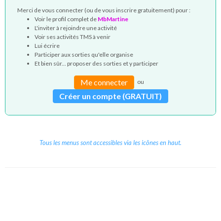
Merci de vous connecter (ou de vous inscrire gratuitement) pour :
Voir le profil complet de
MbMartine
L'inviter à rejoindre une activité
Voir ses activités TMS à venir
Lui écrire
Participer aux sorties qu'elle organise
Et bien sûr... proposer des sorties et y participer
Me connecter
ou
Créer un compte (GRATUIT)
Tous les menus sont accessibles via les icônes en haut.
Copyright © 2026 Le Cube.
Cours et stages d'anglais
CGVU
Mentions légales
Contact
/
/
/