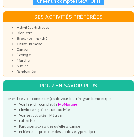
Créer un compte (GRATUIT)
SES ACTIVITÉS PRÉFÉRÉES
Activités artistiques
Bien-être
Brocante - marché
Chant - karaoke
Danser
Écologie
Marche
Nature
Randonnée
POUR EN SAVOIR PLUS
Merci de vous connecter (ou de vous inscrire gratuitement) pour :
Voir le profil complet de
MbMartine
L'inviter à rejoindre une activité
Voir ses activités TMS à venir
Lui écrire
Participer aux sorties qu'elle organise
Et bien sûr... proposer des sorties et y participer