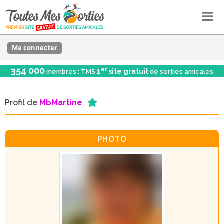
Me connecter
354 000
er
1
site gratuit
membres : TMS
de sorties amicales
Profil de
MbMartine
PHOTO