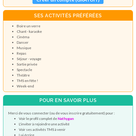
SES ACTIVITÉS PRÉFÉRÉES
Boire un verre
Chant - karaoke
Cinéma
Danser
Musique
Repas
Séjour - voyage
Sortie privée
Spectacle
Théâtre
TMS en fête !
Week-end
POUR EN SAVOIR PLUS
Merci de vous connecter (ou de vous inscrire gratuitement) pour :
Voir le profil complet de
Nathygan
L'inviter à rejoindre une activité
Voir ses activités TMS à venir
Lui écrire