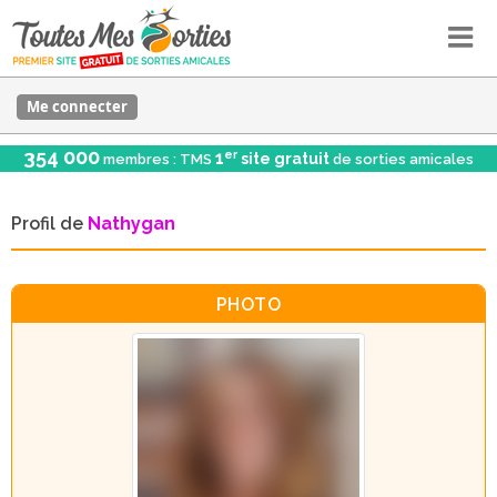
Me connecter
354 000
er
1
site gratuit
membres : TMS
de sorties amicales
Profil de
Nathygan
PHOTO