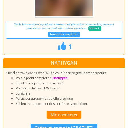
Seuls les membres ayant eux-mêmes une photo (reconnaissable) peuvent
désormais voir la photo des autres membres.
Voir l'actu
Je modifie ma photo
1
NATHYGAN
Merci de vous connecter (ou de vous inscrire gratuitement) pour :
Voir le profil complet de
Nathygan
L'inviter à rejoindre une activité
Voir ses activités TMS à venir
Lui écrire
Participer aux sorties qu'elle organise
Et bien sûr... proposer des sorties et y participer
Me connecter
Créer un compte (GRATUIT)