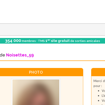
354 000
er
1
site gratuit
membres : TMS
de sorties amicales
l de
Noisettes_59
PHOTO
Merci d
pour :
Vo
L'
Vo