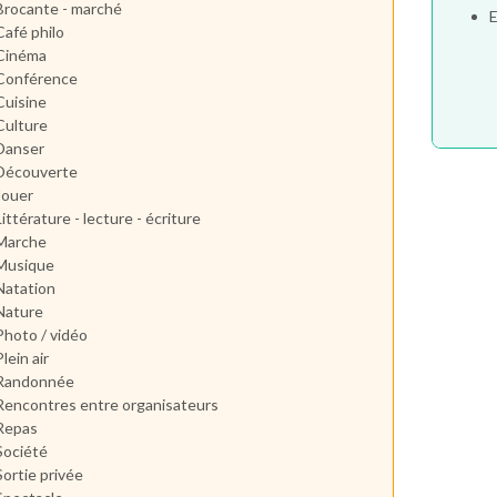
Brocante - marché
E
Café philo
Cinéma
Conférence
Cuisine
Culture
Danser
Découverte
Jouer
Littérature - lecture - écriture
Marche
Musique
Natation
Nature
Photo / vidéo
Plein air
Randonnée
Rencontres entre organisateurs
Repas
Société
Sortie privée