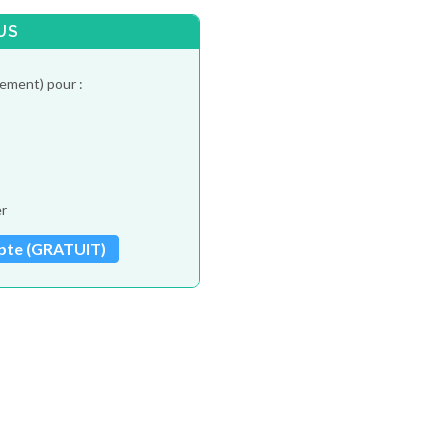
US
tement) pour :
er
pte (GRATUIT)