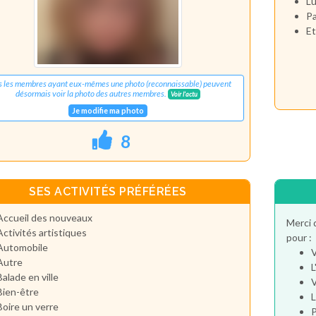
Lu
Pa
Et
s les membres ayant eux-mêmes une photo (reconnaissable) peuvent
désormais voir la photo des autres membres.
Voir l'actu
Je modifie ma photo
8
SES ACTIVITÉS PRÉFÉRÉES
Accueil des nouveaux
Merci 
Activités artistiques
pour :
Automobile
V
Autre
L
Balade en ville
V
Bien-être
L
Boire un verre
P