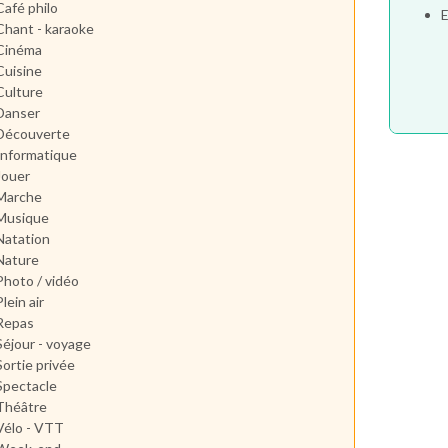
Café philo
E
Chant - karaoke
Cinéma
Cuisine
Culture
Danser
Découverte
Informatique
Jouer
Marche
Musique
Natation
Nature
Photo / vidéo
Plein air
Repas
Séjour - voyage
Sortie privée
Spectacle
Théâtre
Vélo - VTT