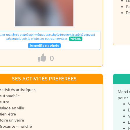
Lu
Pa
Et
s les membres ayant eux-mêmes une photo (reconnaissable) peuvent
désormais voir la photo des autres membres.
Voir l'actu
Je modifie ma photo
0
SES ACTIVITÉS PRÉFÉRÉES
Activités artistiques
Merci 
Automobile
pour :
Autre
V
Balade en ville
L
Bien-être
V
Boire un verre
L
Brocante - marché
P