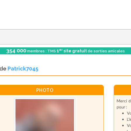
354 000
er
1
site gratuit
membres : TMS
de sorties amicales
l de
Patrick7045
PHOTO
Merci d
pour :
Vo
L'
Vo