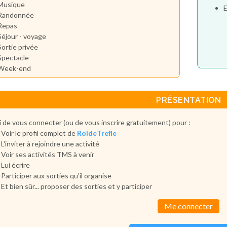
Musique
E
Randonnée
Repas
Séjour - voyage
Sortie privée
Spectacle
Week-end
PRÉSENTATION
 de vous connecter (ou de vous inscrire gratuitement) pour :
Voir le profil complet de
RoideTrefle
L'inviter à rejoindre une activité
Voir ses activités TMS à venir
Lui écrire
Participer aux sorties qu'il organise
Et bien sûr... proposer des sorties et y participer
Me connecter