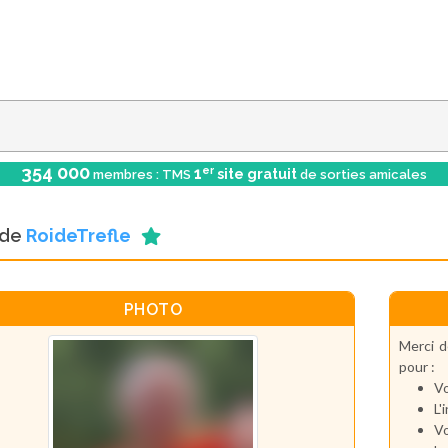
354 000
er
1
site gratuit
membres : TMS
de sorties amicales
l de
RoideTrefle
PHOTO
Merci d
pour :
Vo
L'
Vo