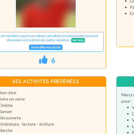
Lu
Pa
Et
s les membres ayant eux-mêmes une photo (reconnaissable) peuvent
désormais voir la photo des autres membres.
Voir l'actu
Je modifie ma photo
6
SES ACTIVITÉS PRÉFÉRÉES
Bien-être
Merci 
Boire un verre
pour :
Cinéma
V
Danser
L
Découverte
V
Littérature - lecture - écriture
L
Marche
P