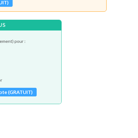
UIT)
US
tement) pour :
er
pte (GRATUIT)