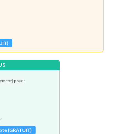
UIT)
US
tement) pour :
er
pte (GRATUIT)