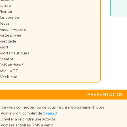
Nature
Plein air
Randonnée
Repas
Séjour - voyage
Sortie privée
Spectacle
Sport
Sports nautiques
Théâtre
TMS en fête !
Vélo - VTT
Week-end
PRÉSENTATION
 de vous connecter (ou de vous inscrire gratuitement) pour :
Voir le profil complet de
Sean28
L'inviter à rejoindre une activité
Voir ses activités TMS à venir