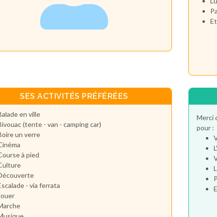
Lu
Pa
Et
SES ACTIVITÉS PRÉFÉRÉES
Balade en ville
Merci 
Bivouac (tente - van - camping car)
pour :
Boire un verre
V
Cinéma
L
Course à pied
V
Culture
L
Découverte
P
Escalade - via ferrata
E
Jouer
Marche
Musique