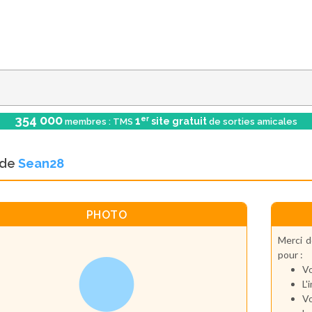
354 000
er
1
site gratuit
membres : TMS
de sorties amicales
l de
Sean28
PHOTO
Merci d
pour :
Vo
L'
Vo