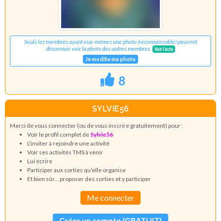
Seuls les membres ayant eux-mêmes une photo (reconnaissable) peuvent
désormais voir la photo des autres membres.
Voir l'actu
Je modifie ma photo
8
SYLVIE56
Merci de vous connecter (ou de vous inscrire gratuitement) pour :
Voir le profil complet de
Sylvie56
L'inviter à rejoindre une activité
Voir ses activités TMS à venir
Lui écrire
Participer aux sorties qu'elle organise
Et bien sûr... proposer des sorties et y participer
Me connecter
Créer un compte (GRATUIT)