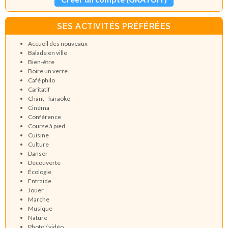
SES ACTIVITÉS PRÉFÉRÉES
Accueil des nouveaux
Balade en ville
Bien-être
Boire un verre
Café philo
Caritatif
Chant - karaoke
Cinéma
Conférence
Course à pied
Cuisine
Culture
Danser
Découverte
Écologie
Entraide
Jouer
Marche
Musique
Nature
Photo / vidéo