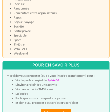
Plein air
Randonnée
Rencontres entre organisateurs
Repas
Séjour - voyage
Société
Sortie privée
Spectacle
Sport
Théâtre
Vélo - VTT
Week-end
POUR EN SAVOIR PLUS
Merci de vous connecter (ou de vous inscrire gratuitement) pour :
Voir le profil complet de
Sylvie56
L'inviter à rejoindre une activité
Voir ses activités TMS à venir
Lui écrire
Participer aux sorties qu'elle organise
Et bien sûr... proposer des sorties et y participer