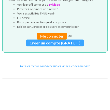
Merci de vous connecter (ou de vous inscrire gratuitement) pour :
Voir le profil complet de
Sylvie56
L'inviter à rejoindre une activité
Voir ses activités TMS à venir
Lui écrire
Participer aux sorties qu'elle organise
Et bien sûr... proposer des sorties et y participer
Me connecter
ou
Créer un compte (GRATUIT)
Tous les menus sont accessibles via les icônes en haut.
Copyright © 2026 Le Cube.
Cours et stages d'anglais
CGVU
Mentions légales
Contact
/
/
/