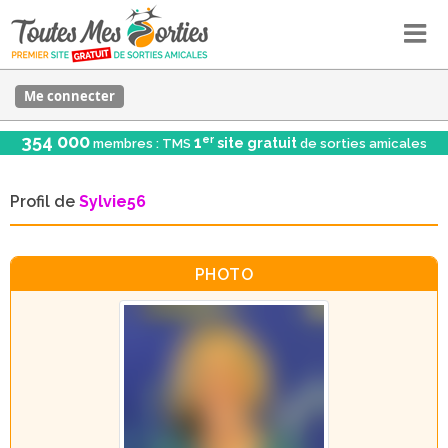
Me connecter
354 000
er
1
site gratuit
membres : TMS
de sorties amicales
Profil de
Sylvie56
PHOTO