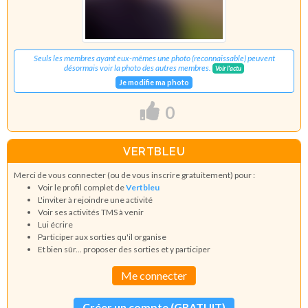
Seuls les membres ayant eux-mêmes une photo (reconnaissable) peuvent
désormais voir la photo des autres membres.
Voir l'actu
Je modifie ma photo
0
VERTBLEU
Merci de vous connecter (ou de vous inscrire gratuitement) pour :
Voir le profil complet de
Vertbleu
L'inviter à rejoindre une activité
Voir ses activités TMS à venir
Lui écrire
Participer aux sorties qu'il organise
Et bien sûr... proposer des sorties et y participer
Me connecter
Créer un compte (GRATUIT)