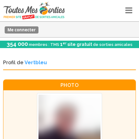
Me connecter
354 000
er
1
site gratuit
membres : TMS
de sorties amicales
Profil de
Vertbleu
PHOTO