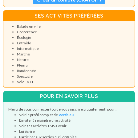
SES ACTIVITÉS PRÉFÉRÉES
Balade en ville
Conférence
Écologie
Entraide
Informatique
Marche
Nature
Plein air
Randonnée
Spectacle
Vélo - VTT
POUR EN SAVOIR PLUS
Merci de vous connecter (ou de vous inscrire gratuitement) pour :
Voir le profil complet de
Vertbleu
L'inviter à rejoindre une activité
Voir ses activités TMS à venir
Lui écrire
Participer aux sorties qu'il organise