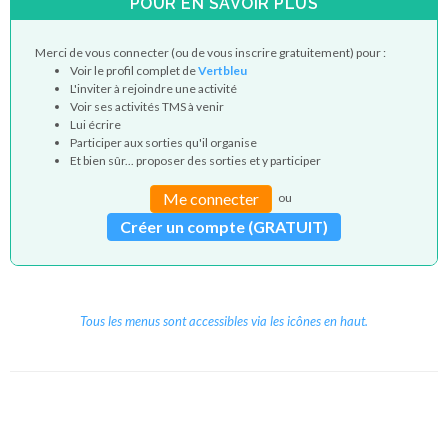
POUR EN SAVOIR PLUS
Merci de vous connecter (ou de vous inscrire gratuitement) pour :
Voir le profil complet de
Vertbleu
L'inviter à rejoindre une activité
Voir ses activités TMS à venir
Lui écrire
Participer aux sorties qu'il organise
Et bien sûr... proposer des sorties et y participer
Me connecter
ou
Créer un compte (GRATUIT)
Tous les menus sont accessibles via les icônes en haut.