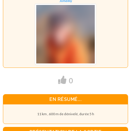
Johemy
0
EN RÉSUMÉ...
11 km , 600 m de dénivelé, durée 5 h