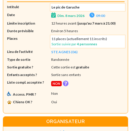
Intitulé
Le pic de Garuche
Date
Dim. 8 mars 2026
09:00
Limite inscription
12 heures avant (
jusqu'au 7 mars à 21:00
)
Durée prévisible
Environ 5 heures
Places
11 places (actuellement 11 inscrits)
Sortie suivie par
4 personnes
Lieu de l'activité
STE AGNES (06)
Type de sortie
Randonnée
Sortie gratuite ?
Cette sortie est
gratuite
Enfants acceptés ?
Sortie sans enfants
Liste compl. acceptée ?
NON
Non
Access. PMR ?
Chiens OK ?
Oui
ORGANISATEUR