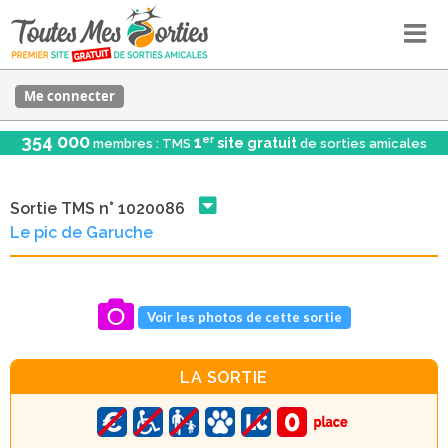
Me connecter
354 000
er
1
site gratuit
membres : TMS
de sorties amicales
Sortie TMS n° 1020086
Le pic de Garuche
Voir les photos de cette sortie
LA SORTIE