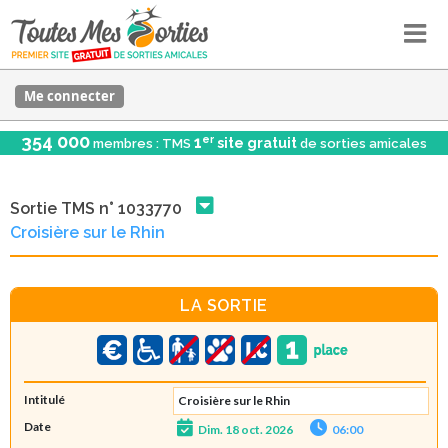
Me connecter
354 000
er
1
site gratuit
membres : TMS
de sorties amicales
Sortie TMS n° 1033770
Croisière sur le Rhin
LA SORTIE
Intitulé
Croisière sur le Rhin
Date
Dim. 18 oct. 2026
06:00