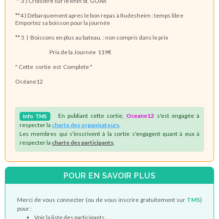
** 3 ) Croisière sur le Rhin St. GOAR
**4 ) Débarquement apres le bon repas à Rudesheim : temps libre
Emportez sa boisson pour la journée
** 5 ) Boissons en plus au bateau. : non compris dans le prix
Prix de la Journée 119€
" Cette sortie est Complete "
Océane12
En publiant cette sortie,
Oceane12
s'est engagée à
Info
TMS
respecter la
charte des organisateurs
.
Les membres qui s'inscrivent à la sortie s'engagent quant à eux à
respecter la
charte des participants
.
POUR EN SAVOIR PLUS
Merci de vous connecter (ou de vous inscrire gratuitement sur
TMS
)
pour :
Voir la liste des participants