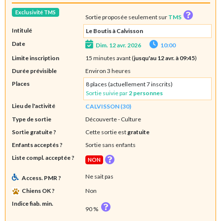
Exclusivité TMS
Sortie proposée seulement sur
TMS
Intitulé
Le Boutis à Calvisson
Date
Dim. 12 avr. 2026
10:00
Limite inscription
15 minutes avant (
jusqu'au 12 avr. à 09:45
)
Durée prévisible
Environ 3 heures
Places
8 places (actuellement 7 inscrits)
Sortie suivie par
2 personnes
Lieu de l'activité
CALVISSON (30)
Type de sortie
Découverte
- Culture
Sortie gratuite ?
Cette sortie est
gratuite
Enfants acceptés ?
Sortie sans enfants
Liste compl. acceptée ?
NON
Ne sait pas
Access. PMR ?
Chiens OK ?
Non
Indice fiab. min.
90 %