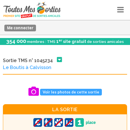
Me connecter
354 000
er
1
site gratuit
membres : TMS
de sorties amicales
Sortie TMS n° 1045234
Le Boutis à Calvisson
Voir les photos de cette sortie
LA SORTIE