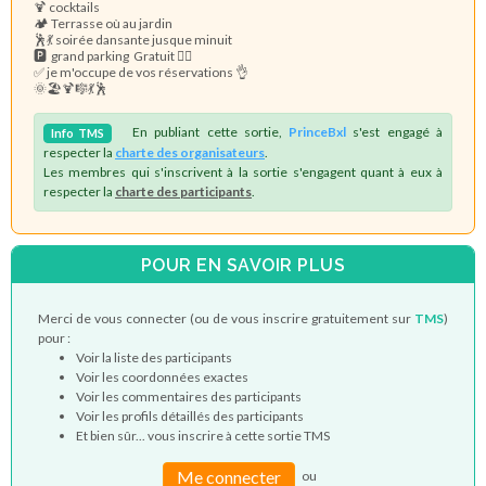
🍹 cocktails
🏕 Terrasse où au jardin
🕺💃 soirée dansante jusque minuit
🅿️ grand parking Gratuit 🤸‍♀️
✅ je m'occupe de vos réservations 👌
🌞🏖🍹🎼💃🕺
En publiant cette sortie,
PrinceBxl
s'est engagé à
Info
TMS
respecter la
charte des organisateurs
.
Les membres qui s'inscrivent à la sortie s'engagent quant à eux à
respecter la
charte des participants
.
POUR EN SAVOIR PLUS
Merci de vous connecter (ou de vous inscrire gratuitement sur
TMS
)
pour :
Voir la liste des participants
Voir les coordonnées exactes
Voir les commentaires des participants
Voir les profils détaillés des participants
Et bien sûr... vous inscrire à cette sortie TMS
Me connecter
ou