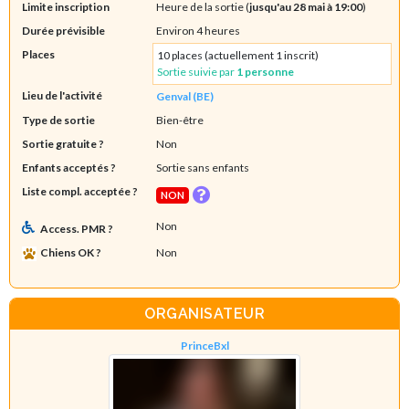
Limite inscription
Heure de la sortie (
jusqu'au 28 mai à 19:00
)
Durée prévisible
Environ 4 heures
Places
10 places (actuellement 1 inscrit)
Sortie suivie par
1 personne
Lieu de l'activité
Genval (BE)
Type de sortie
Bien-être
Sortie gratuite ?
Non
Enfants acceptés ?
Sortie sans enfants
Liste compl. acceptée ?
NON
Non
Access. PMR ?
Chiens OK ?
Non
ORGANISATEUR
PrinceBxl