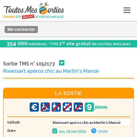
Me connecter
354 000
er
1
site gratuit
membres : TMS
de sorties amicales
Sortie TMS n° 1052173
Rixensart apéros chic au Martin's Manoir
LA SORTIE
Intitulé
Rixensart apéros chic au Martin's Manoir
Date
Jeu. 28 mai 2026
19:00