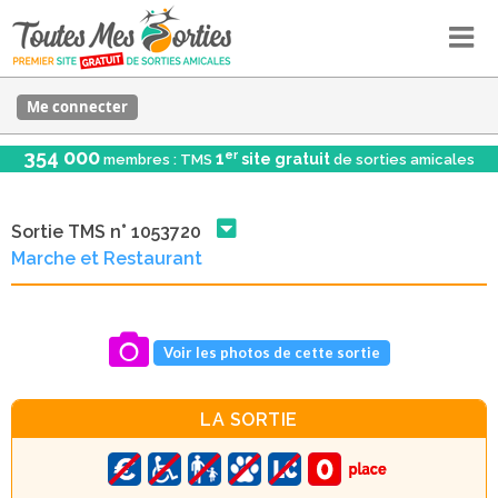
Me connecter
354 000
er
1
site gratuit
membres : TMS
de sorties amicales
Sortie TMS n° 1053720
Marche et Restaurant
Voir les photos de cette sortie
LA SORTIE