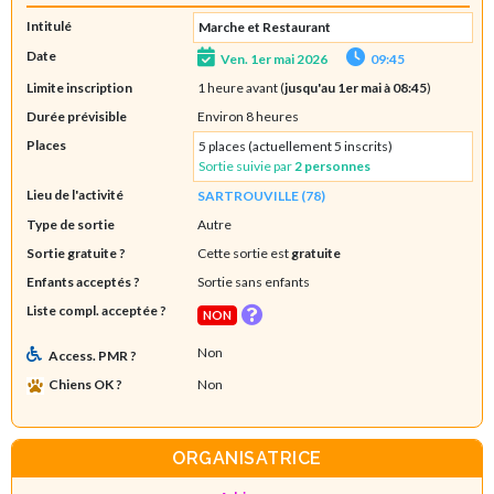
Intitulé
Marche et Restaurant
Date
Ven. 1er mai 2026
09:45
Limite inscription
1 heure avant (
jusqu'au 1er mai à 08:45
)
Durée prévisible
Environ 8 heures
Places
5 places (actuellement 5 inscrits)
Sortie suivie par
2 personnes
Lieu de l'activité
SARTROUVILLE (78)
Type de sortie
Autre
Sortie gratuite ?
Cette sortie est
gratuite
Enfants acceptés ?
Sortie sans enfants
Liste compl. acceptée ?
NON
Non
Access. PMR ?
Chiens OK ?
Non
ORGANISATRICE