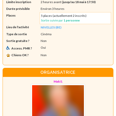
Limite inscription
2 heures avant (
jusqu'au 18 mai à 17:50
)
Durée prévisible
Environ 3 heures
Places
5 places (actuellement 2 inscrits)
Sortie suivie par
1 personne
Lieu de l'activité
NIVELLES (BE)
Type de sortie
Cinéma
Sortie gratuite ?
Non
Oui
Access. PMR ?
Chiens OK ?
Non
ORGANISATRICE
Maki1