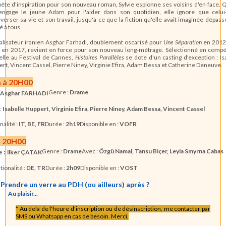
ête d'inspiration pour son nouveau roman, Sylvie espionne ses voisins d'en face.
 engage le jeune Adam pour l'aider dans son quotidien, elle ignore que celui-
verser sa vie et son travail, jusqu'à ce que la fiction qu'elle avait imaginée dépass
é à tous.
alisateur iranien Asghar Farhadi, doublement oscarisé pour
Une Séparation
en 2012
en 2017, revient en force pour son nouveau long-métrage. Sélectionné en compé
ielle au Festival de Cannes,
Histoires Parallèles
se dote d'un casting d'exception : Is
rt, Vincent Cassel, Pierre Niney, Virginie Efira, Adam Bessa et Catherine Deneuve.
m à 20H00
Genre :
Drame
Asghar FARHADI
:
Isabelle Huppert, Virginie Efira, Pierre Niney, Adam Bessa, Vincent Cassel
nalité :
IT, BE, FR
Durée :
2h19
Disponible en :
VOFR
à 20H00
e :
Genre :
Drame
Avec :
Özgü Namal, Tansu Biçer, Leyla Smyrna Cabas
llker
ÇATAK
tionalité :
DE, TR
Durée :
2h09
Disponible en :
VOST
Prendre un verre au PDH (ou ailleurs) après ?
Au plaisir...
* Au delà de l'heure d'inscription ou de désinscription, me contacter par
SMS ou Whatsapp en cas de besoin. Merci.