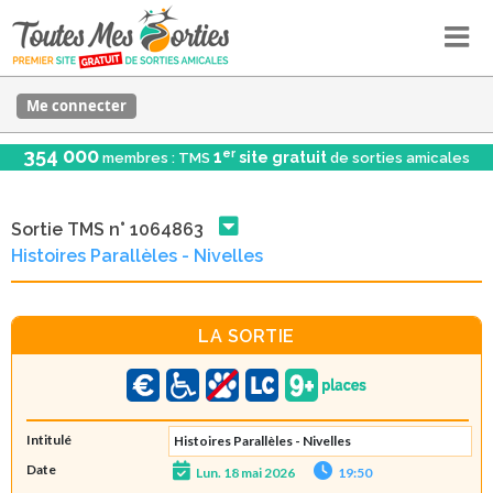
Me connecter
354 000
er
1
site gratuit
membres : TMS
de sorties amicales
Sortie TMS n° 1064863
Histoires Parallèles - Nivelles
LA SORTIE
Intitulé
Histoires Parallèles - Nivelles
Date
Lun. 18 mai 2026
19:50