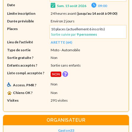
Date
Sam. 15 août 2026
09:00
Limite inscription
24 heures avant (
jusqu'au 14 août à 09:00
)
Durée prévisible
Environ 2 jours
Places
10 places (actuellement 6 inscrits)
Sortie suivie par
9 personnes
Lieu de l'activité
ARETTE (64)
Type de sortie
Moto
- Automobile
Sortie gratuite ?
Non
Enfants acceptés ?
Sortie sans enfants
Liste compl. acceptée ?
NON
Non
Access. PMR ?
Chiens OK ?
Non
Visites
291 visites
ORGANISATEUR
Gaston33