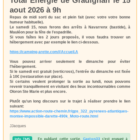
Total Energie de Gradignan le 15
aout 2026 à 9h
Repas de midi sorti du sac et plein fait (avec votre votre bonne
humeur habituelle).
Le samedi 15, nous ferons des arrêts à Navarrenx (bastide), à
Mauléon pour la fête de l'espadrille.
Si vous faîtes les 2 jours proposés, il vous faudra trouver un
hébergement avec par exemple le lien ci-dessous.
https://camping-arette.com/#Accueil.A
Vous pouvez arriver seulement le dimanche pour éviter
l'hébergement.
Si le samedi est gratuit (verticross), l'entrée du dimanche est fixée
à 10€ (restauration sur place).
Si certains veulent prolonger la sortie au lundi, nous pouvons
revenir tranquillement en visitant des lieux incontournables comme
Oloron Ste Marie et plus encore.
Plutôt qu'un long discours sur le trajet à réaliser prendre le lien
suivant:
https://www.action-route-chemin.fr/gps_322_pyrenees-atlantiques-
montee-impossible-darette-490k_Moto-route.html
JJacques
En publiant cette sortie,
Gaston33
s'est engagé à
Info
TMS