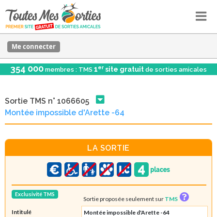
Me connecter
354 000
er
1
site gratuit
membres : TMS
de sorties amicales
Sortie TMS n° 1066605
Montée impossible d'Arette -64
LA SORTIE
Exclusivité TMS
Sortie proposée seulement sur
TMS
Intitulé
Montée impossible d'Arette -64