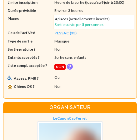
Limite inscription
Heure de la sortie (
jusqu'au 9 juin à 20:00
)
Durée prévisible
Environ 3 heures
Places
4 places (actuellement 3 inscrits)
Sortie suivie par
5 personnes
Lieu de l'activité
PESSAC (33)
Type de sortie
Musique
Sortie gratuite ?
Non
Enfants acceptés ?
Sortie sans enfants
Liste compl. acceptée ?
NON
Oui
Access. PMR ?
Chiens OK ?
Non
ORGANISATEUR
LeCanonCapFerret