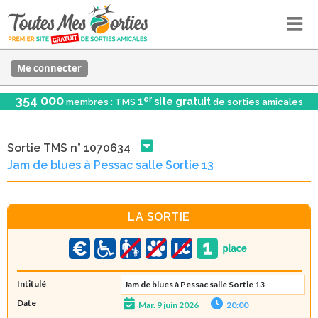
Me connecter
354 000
er
1
site gratuit
membres : TMS
de sorties amicales
Sortie TMS n° 1070634
Jam de blues à Pessac salle Sortie 13
LA SORTIE
Intitulé
Jam de blues à Pessac salle Sortie 13
Date
Mar. 9 juin 2026
20:00