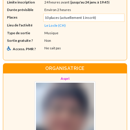
Limite inscription
24 heures avant (
jusqu'au 24 janv. à 19:45
)
Durée prévisible
Environ 2 heures
Places
10 places (actuellement 1 inscrit)
Lieu de l'activité
Le Locle (CH)
Type de sortie
Musique
Sortie gratuite ?
Non
Ne sait pas
Access. PMR ?
ORGANISATRICE
Aspri