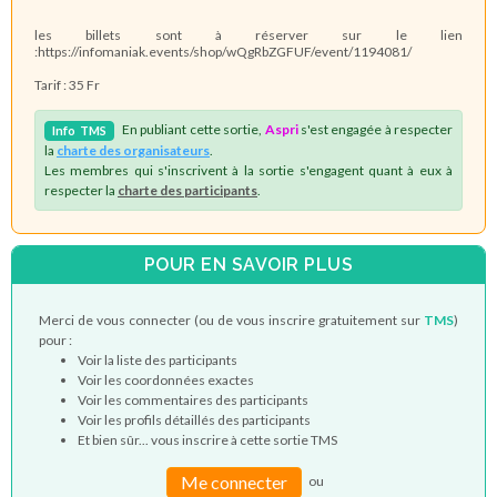
les billets sont à réserver sur le lien
:https://infomaniak.events/shop/wQgRbZGFUF/event/1194081/
Tarif : 35 Fr
En publiant cette sortie,
Aspri
s'est engagée à respecter
Info
TMS
la
charte des organisateurs
.
Les membres qui s'inscrivent à la sortie s'engagent quant à eux à
respecter la
charte des participants
.
POUR EN SAVOIR PLUS
Merci de vous connecter (ou de vous inscrire gratuitement sur
TMS
)
pour :
Voir la liste des participants
Voir les coordonnées exactes
Voir les commentaires des participants
Voir les profils détaillés des participants
Et bien sûr... vous inscrire à cette sortie TMS
Me connecter
ou