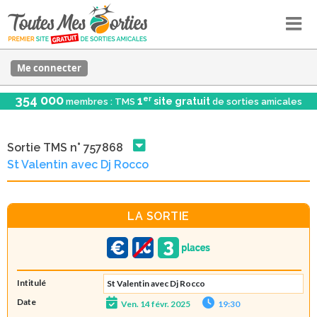
Me connecter
354 000
er
1
site gratuit
membres : TMS
de sorties amicales
Sortie TMS n° 757868
St Valentin avec Dj Rocco
LA SORTIE
Intitulé
St Valentin avec Dj Rocco
Date
Ven. 14 févr. 2025
19:30