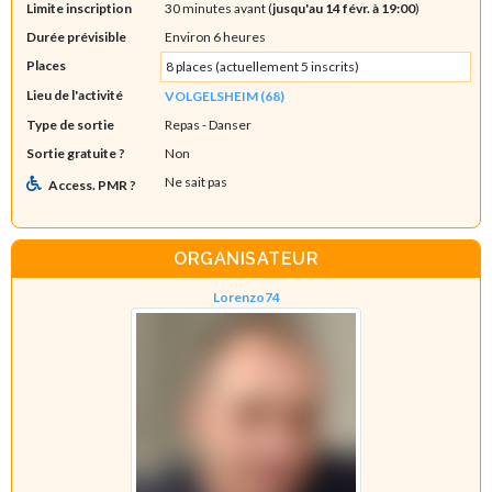
Limite inscription
30 minutes avant (
jusqu'au 14 févr. à 19:00
)
Durée prévisible
Environ 6 heures
Places
8 places (actuellement 5 inscrits)
Lieu de l'activité
VOLGELSHEIM (68)
Type de sortie
Repas
- Danser
Sortie gratuite ?
Non
Ne sait pas
Access. PMR ?
ORGANISATEUR
Lorenzo74