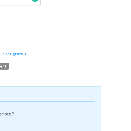
, c'est gratuit.
ment
compte ?