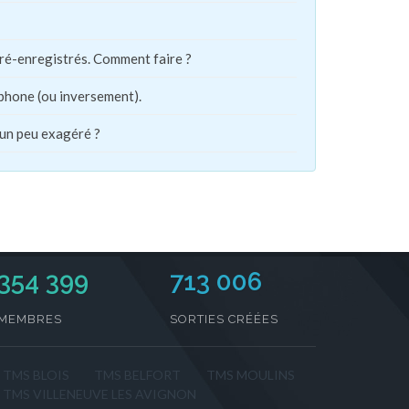
pré-enregistrés. Comment faire ?
phone (ou inversement).
 un peu exagéré ?
354 399
713 006
MEMBRES
SORTIES CRÉÉES
TMS BLOIS
TMS BELFORT
TMS MOULINS
TMS VILLENEUVE LES AVIGNON