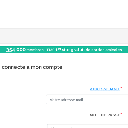
354 000
er
1
site gratuit
membres : TMS
de sorties amicales
e connecte à mon compte
ADRESSE MAIL
MOT DE PASSE