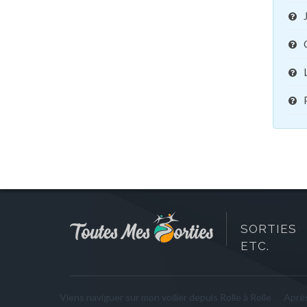
SORTIES 
ETC.
Viens naviguer sur mon voilier depuis Rolle à Rolle
Après