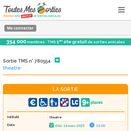
Me connecter
354 000
er
1
site gratuit
membres : TMS
de sorties amicales
Sortie TMS n° 780554
theatre
LA SORTIE
Intitulé
theatre
Date
Dim. 16 mars 2025
15:00