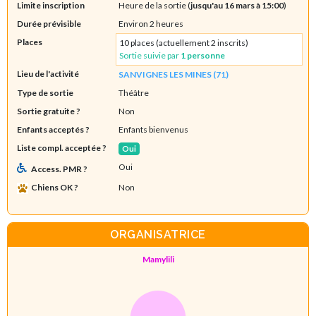
Limite inscription
Heure de la sortie (
jusqu'au 16 mars à 15:00
)
Durée prévisible
Environ 2 heures
Places
10 places (actuellement 2 inscrits)
Sortie suivie par
1 personne
Lieu de l'activité
SANVIGNES LES MINES (71)
Type de sortie
Théâtre
Sortie gratuite ?
Non
Enfants acceptés ?
Enfants bienvenus
Liste compl. acceptée ?
Oui
Oui
Access. PMR ?
Chiens OK ?
Non
ORGANISATRICE
Mamylili