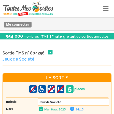
Me connecter
354 000
er
1
site gratuit
membres : TMS
de sorties amicales
Sortie TMS n° 804256
Jeux de Société
LA SORTIE
Intitulé
Jeux de Société
Date
Mar. 8 avr. 2025
14:15