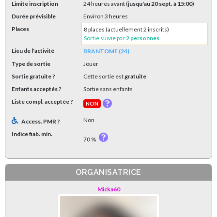
Limite inscription
24 heures avant (
jusqu'au 20 sept. à 15:00
)
Durée prévisible
Environ 3 heures
Places
8 places (actuellement 2 inscrits)
Sortie suivie par
2 personnes
Lieu de l'activité
BRANTOME (24)
Type de sortie
Jouer
Sortie gratuite ?
Cette sortie est
gratuite
Enfants acceptés ?
Sortie sans enfants
Liste compl. acceptée ?
NON
Non
Access. PMR ?
Indice fiab. min.
70 %
ORGANISATRICE
Micka60