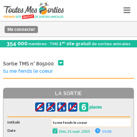
Me connecter
354 000
er
1
site gratuit
membres : TMS
de sorties amicales
Sortie TMS n° 805000
tu me fends le coeur
LA SORTIE
Intitulé
tu me fends le coeur
Date
Dim. 21 sept. 2025
15:00