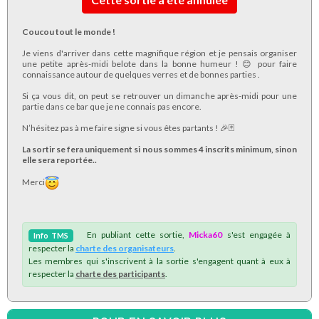
Coucou tout le monde !
Je viens d'arriver dans cette magnifique région et je pensais organiser
une petite après-midi belote dans la bonne humeur ! 😊 pour faire
connaissance autour de quelques verres et de bonnes parties .
Si ça vous dit, on peut se retrouver un dimanche après-midi pour une
partie dans ce bar que je ne connais pas encore.
N’hésitez pas à me faire signe si vous êtes partants ! 🎉🃏
La sortir se fera uniquement si nous sommes 4 inscrits minimum, sinon
elle sera reportée..
Merci
En publiant cette sortie,
Micka60
s'est engagée à
Info
TMS
respecter la
charte des organisateurs
.
Les membres qui s'inscrivent à la sortie s'engagent quant à eux à
respecter la
charte des participants
.