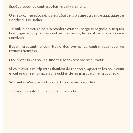
Situé au coeur du centre de loisirs de Marcinelle.
Un lieux calme et boisé, juste à côté de la piscine du centre aquatique de
Charleroi -Les-Bains.
J'ai oublié de vous dire, à la manière d'une auberge espagnole, quelques
breuvages et grignotages sont les bienvenus, le tout dans une ambiance
conviviale.
Besoin pressant, le petit bistro des cygnes du centre aquatique, ce
trouve à deux pas.
N'oubliez pas vos boules, une chaise et votre bonne humeur.
Si vous avez des triplettes (boules) de réserves, apportez les pour ceux
et celles qui n'en ont pas, sans oublier de les marquer, merci pour eux.
Si la météo n'est pas de la partie, la sortie sera reportée.
Je n'ai aucun intérêt financier à cette sortie.