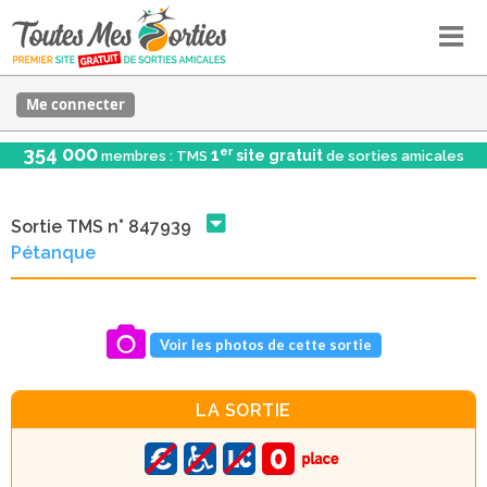
Me connecter
354 000
er
1
site gratuit
membres : TMS
de sorties amicales
Sortie TMS n° 847939
Pétanque
Voir les photos de cette sortie
LA SORTIE