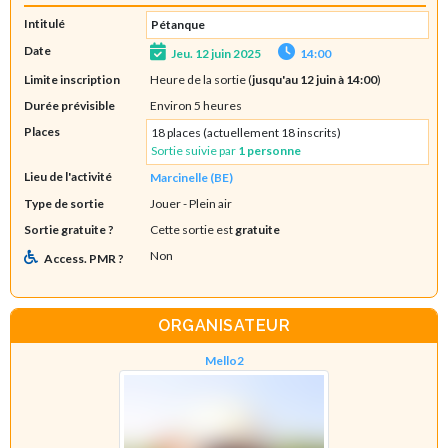
Intitulé
Pétanque
Date
Jeu. 12 juin 2025
14:00
Limite inscription
Heure de la sortie (
jusqu'au 12 juin à 14:00
)
Durée prévisible
Environ 5 heures
Places
18 places (actuellement 18 inscrits)
Sortie suivie par
1 personne
Lieu de l'activité
Marcinelle (BE)
Type de sortie
Jouer
- Plein air
Sortie gratuite ?
Cette sortie est
gratuite
Non
Access. PMR ?
ORGANISATEUR
Mello2