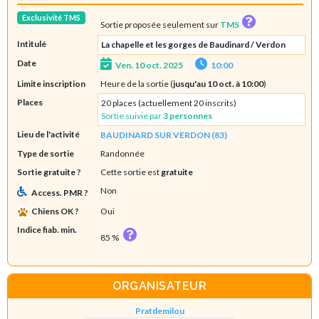
Exclusivité TMS
Sortie proposée seulement sur
TMS
Intitulé
La chapelle et les gorges de Baudinard / Verdon
Date
Ven. 10 oct. 2025
10:00
Limite inscription
Heure de la sortie (
jusqu'au 10 oct. à 10:00
)
Places
20 places (actuellement 20 inscrits)
Sortie suivie par
3 personnes
Lieu de l'activité
BAUDINARD SUR VERDON (83)
Type de sortie
Randonnée
Sortie gratuite ?
Cette sortie est
gratuite
Non
Access. PMR ?
Chiens OK ?
Oui
Indice fiab. min.
85 %
ORGANISATEUR
Pratdemilou