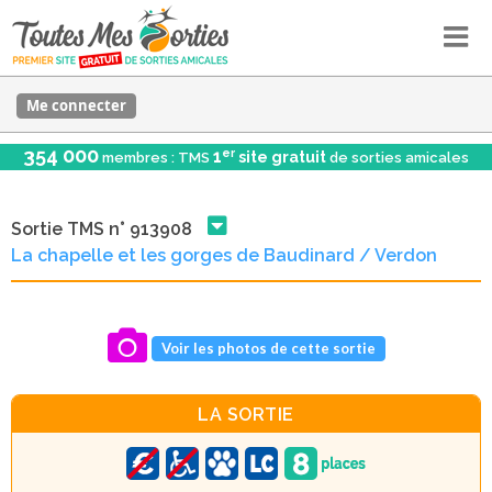
Me connecter
354 000
er
1
site gratuit
membres : TMS
de sorties amicales
Sortie TMS n° 913908
La chapelle et les gorges de Baudinard / Verdon
Voir les photos de cette sortie
LA SORTIE