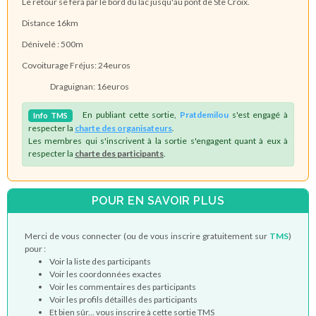
Le retour se fera par le bord du lac jusqu'au pont de Ste Croix.
Distance 16km
Dénivelé : 500m
Covoiturage Fréjus: 24euros
Draguignan: 16euros
En publiant cette sortie,
Pratdemilou
s'est engagé à
Info
TMS
respecter la
charte des organisateurs
.
Les membres qui s'inscrivent à la sortie s'engagent quant à eux à
respecter la
charte des participants
.
POUR EN SAVOIR PLUS
Merci de vous connecter (ou de vous inscrire gratuitement sur
TMS
)
pour :
Voir la liste des participants
Voir les coordonnées exactes
Voir les commentaires des participants
Voir les profils détaillés des participants
Et bien sûr... vous inscrire à cette sortie TMS