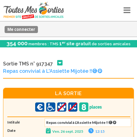
Me connecter
354 000
er
1
site gratuit
membres : TMS
de sorties amicales
Sortie TMS n° 917347
Repas convivial à L'Assiette Mijotée !!😅😋
LA SORTIE
Intitulé
Repas convivial à L'Assiette Mijotée !!😅😋
Date
Ven. 26 sept. 2025
12:15