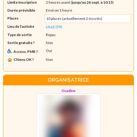
Limite inscription
2 heures avant (
jusqu'au 26 sept. à 10:15
)
Durée prévisible
Environ 1 heure
Places
10 places (actuellement 2 inscrits)
Lieu de l'activité
LILLE (59)
Type de sortie
Repas
Sortie gratuite ?
Non
Oui
Access. PMR ?
Chiens OK ?
Non
ORGANISATRICE
Ocadine