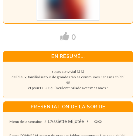
0
EN RÉSUMÉ...
repas convivial 😋😋
délicieux, familial autour de grandes tables communes ! et sans chichi
😁
et pour DEUX qui veulent : balade avec mes ânes !
PRÉSENTATION DE LA SORTIE
L'Assiette Mijotée
Menu de la semaine à
!! 😋😋
Repas CONVIVIAL autour de grandes tables communes ! et sans chichi