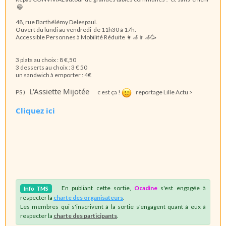
😁
48, rue Barthélémy Delespaul.
Ouvert du lundi au vendredi de 11h30 à 17h.
Accessible Personnes à Mobilité Réduite 👩‍🦽👨‍🦽🥳
3 plats au choix : 8 €,50
3 desserts au choix : 3 € 50
un sandwich à emporter : 4€
L'Assiette Mijotée
PS )
c est ça !
reportage Lille Actu >
Cliquez ici
En publiant cette sortie,
Ocadine
s'est engagée à
Info
TMS
respecter la
charte des organisateurs
.
Les membres qui s'inscrivent à la sortie s'engagent quant à eux à
respecter la
charte des participants
.