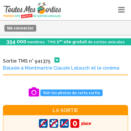
Me connecter
354 000
er
1
site gratuit
membres : TMS
de sorties amicales
Sortie TMS n° 941375
Balade à Montmartre Claude Lelouch et le cinéma
Voir les photos de cette sortie
LA SORTIE