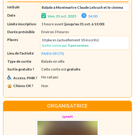
Intitulé
Balade à Montmartre Claude Lelouch et le cinéma
Date
Ven. 31 oct. 2025
14:00
Limite inscription
1 heure avant (
jusqu'au 31 oct. à 13:00
)
Durée prévisible
Environ 3 heures
Places
10 places (actuellement 10 inscrits)
Sortie suivie par
5 personnes
Lieu de l'activité
PARIS 09 (75)
Type de sortie
Balade en ville
Sortie gratuite ?
Cette sortie est
gratuite
Ne sait pas
Access. PMR ?
Chiens OK ?
Non
ORGANISATRICE
Lynett