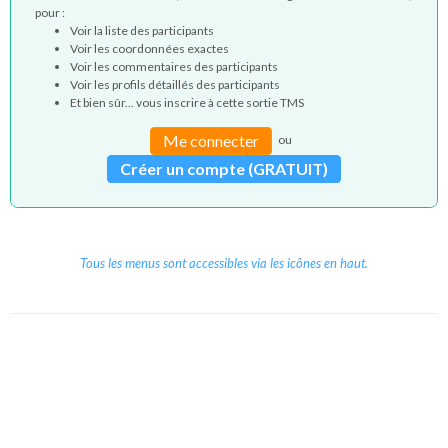
pour :
Voir la liste des participants
Voir les coordonnées exactes
Voir les commentaires des participants
Voir les profils détaillés des participants
Et bien sûr... vous inscrire à cette sortie TMS
Me connecter
ou
Créer un compte (GRATUIT)
Tous les menus sont accessibles via les icônes en haut.
Copyright © 2026 Le Cube.
Cours et stages d'anglais
CGVU
Mentions légales
Contact
/
/
/