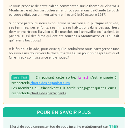
Je vous propose de cette balade commentée sur le thème du cinéma à
Montmartre et plus particulièrement nous parlerons de Claude Lelouch
puisque c'était son anniversaire hier il est né le 30 octobre 1937.
Sur notre parcours, nous évoquerons sa vie bien sûr, publique et privée,
ses femmes, ses enfants, ses films, ses habitations dans ces quartiers
de Montmartre où il a vécu où il a marché, où il a travaillé, où il a aimé. Je
parlerai aussi des films qui ont été tournés à Montmartre et Dieu sait
qu'il y en a beaucoup!
À la fin de la balade, pour ceux qui le souhaitent nous partagerons une
boisson sans doute vers la place Charles Dullin pour finir l'après-midi et
faire mieux connaissance entre nous🙂
En publiant cette sortie,
Lynett
s'est engagée à
Info
TMS
respecter la
charte des organisateurs
.
Les membres qui s'inscrivent à la sortie s'engagent quant à eux à
respecter la
charte des participants
.
POUR EN SAVOIR PLUS
Merci de vous connecter (ou de vous inscrire gratuitement sur
TMS
)