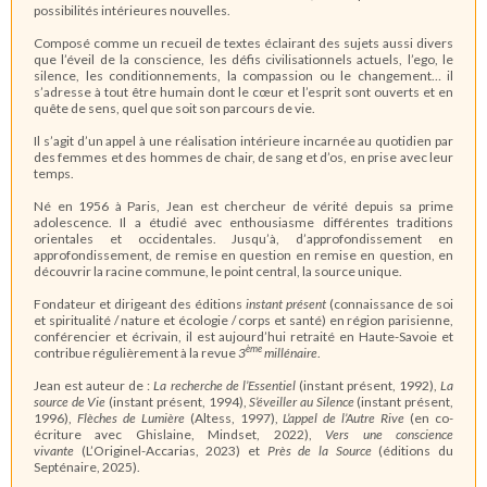
possibilités intérieures nouvelles.
Composé comme un recueil de textes éclairant des sujets aussi divers
que l’éveil de la conscience, les défis civilisationnels actuels, l’ego, le
silence, les conditionnements, la compassion ou le changement… il
s’adresse à tout être humain dont le cœur et l’esprit sont ouverts et en
quête de sens, quel que soit son parcours de vie.
Il s’agit d’un appel à une réalisation intérieure incarnée au quotidien par
des femmes et des hommes de chair, de sang et d’os, en prise avec leur
temps.
Né en 1956 à Paris, Jean est chercheur de vérité depuis sa prime
adolescence. Il a étudié avec enthousiasme différentes traditions
orientales et occidentales. Jusqu’à, d’approfondissement en
approfondissement, de remise en question en remise en question, en
découvrir la racine commune, le point central, la source unique.
Fondateur et dirigeant des éditions
instant présent
(connaissance de soi
et spiritualité / nature et écologie / corps et santé) en région parisienne,
conférencier et écrivain, il est aujourd’hui retraité en Haute-Savoie et
ème
contribue régulièrement à la revue
3
millénaire
.
Jean est auteur de :
La recherche de l
’Essentiel
(instant présent, 1992),
La
source de Vie
(instant présent, 1994),
S’éveiller au Silence
(instant présent,
1996),
Fl
èches de Lumi
ère
(Altess, 1997),
L
’appel de l
’Autre Rive
(en co-
écriture avec Ghislaine, Mindset, 2022),
Vers une conscience
vivante
(L’Originel-Accarias, 2023) et
Pr
ès de la Source
(éditions du
Septénaire, 2025).