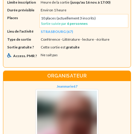
Limite inscription
Heure de la sortie (
jusqu'au 16 nov. à 17:00
)
Durée prévisible
Environ 1 heure
Places
10 places (actuellement 3 inscrits)
Sortie suivie par
6 personnes
Lieu de l'activité
STRASBOURG (67)
Type de sortie
Conférence
- Littérature - lecture - écriture
Sortie gratuite ?
Cette sortie est
gratuite
Ne sait pas
Access. PMR ?
ORGANISATEUR
Jeanmarie67