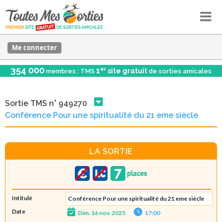
Me connecter
354 000
er
1
site gratuit
membres : TMS
de sorties amicales
Sortie TMS n° 949270
Conférence Pour une spiritualité du 21 eme siècle
LA SORTIE
Intitulé
Conférence Pour une spiritualité du 21 eme siècle
Date
Dim. 16 nov. 2025
17:00