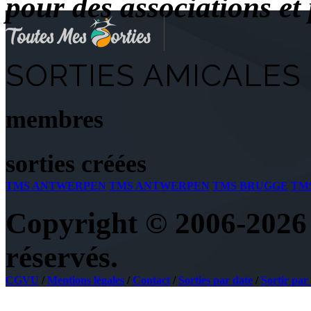
pour des associations e
SORTIES AMICALES 
membres
sorties créées
TMS ANTWERPEN
TMS ANTWERPEN
TMS BRUGGE
TM
Copyright © 2006-2026 
réservés.
CGVU
/
Mentions légales
/
Contact
/
Sorties par date
/
Sortir par 