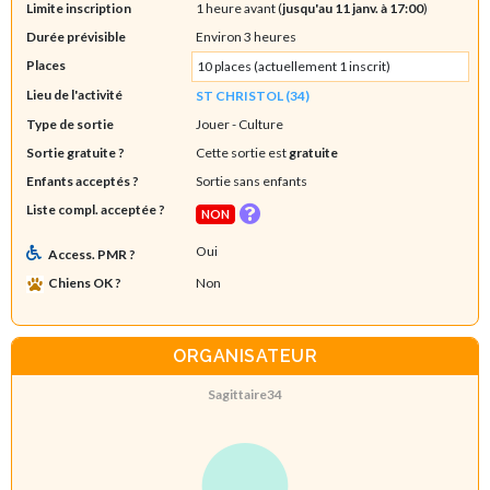
Limite inscription
1 heure avant (
jusqu'au 11 janv. à 17:00
)
Durée prévisible
Environ 3 heures
Places
10 places (actuellement 1 inscrit)
Lieu de l'activité
ST CHRISTOL (34)
Type de sortie
Jouer
- Culture
Sortie gratuite ?
Cette sortie est
gratuite
Enfants acceptés ?
Sortie sans enfants
Liste compl. acceptée ?
NON
Oui
Access. PMR ?
Chiens OK ?
Non
ORGANISATEUR
Sagittaire34