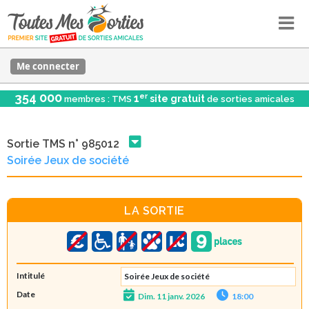
Me connecter
354 000
er
1
site gratuit
membres : TMS
de sorties amicales
Sortie TMS n° 985012
Soirée Jeux de société
LA SORTIE
Intitulé
Soirée Jeux de société
Date
Dim. 11 janv. 2026
18:00