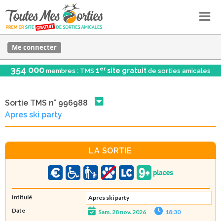
Me connecter
354 000
er
1
site gratuit
membres : TMS
de sorties amicales
Sortie TMS n° 996988
Apres ski party
LA SORTIE
Intitulé
Apres ski party
Date
Sam. 28 nov. 2026
18:30