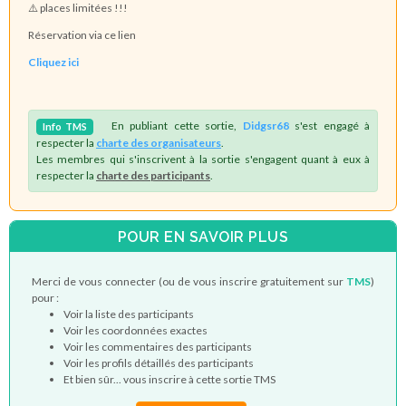
⚠️ places limitées !!!
Réservation via ce lien
Cliquez ici
En publiant cette sortie,
Didgsr68
s'est engagé à
Info
TMS
respecter la
charte des organisateurs
.
Les membres qui s'inscrivent à la sortie s'engagent quant à eux à
respecter la
charte des participants
.
POUR EN SAVOIR PLUS
Merci de vous connecter (ou de vous inscrire gratuitement sur
TMS
)
pour :
Voir la liste des participants
Voir les coordonnées exactes
Voir les commentaires des participants
Voir les profils détaillés des participants
Et bien sûr... vous inscrire à cette sortie TMS