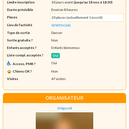
Limite inscription
10 jours avant (
jusqu'au 18 nov. à 18:30
)
Durée prévisible
Environ 8 heures
Places
20 places (actuellement 1 inscrit)
Lieu de l'activité
SEWEN (68)
Type de sortie
Danser
Sortie gratuite ?
Non
Enfants acceptés ?
Enfants bienvenus
Liste compl. acceptée ?
Oui
Oui
Access. PMR ?
Chiens OK ?
Non
Visites
47 visites
ORGANISATEUR
Didgsr68