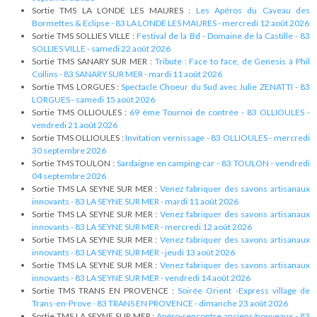
Sortie TMS LA LONDE LES MAURES :
Les Apéros du Caveau des
Bormettes & Eclipse - 83 LA LONDE LES MAURES - mercredi 12 août 2026
Sortie TMS SOLLIES VILLE :
Festival de la Bd - Domaine de la Castille - 83
SOLLIES VILLE - samedi 22 août 2026
Sortie TMS SANARY SUR MER :
Tribute : Face to face, de Genesis à Phil
Collins - 83 SANARY SUR MER - mardi 11 août 2026
Sortie TMS LORGUES :
Spectacle Choeur du Sud avec Julie ZENATTI - 83
LORGUES - samedi 15 août 2026
Sortie TMS OLLIOULES :
69 ème Tournoi de contrée - 83 OLLIOULES -
vendredi 21 août 2026
Sortie TMS OLLIOULES :
Invitation vernissage - 83 OLLIOULES - mercredi
30 septembre 2026
Sortie TMS TOULON :
Sardaigne en camping-car - 83 TOULON - vendredi
04 septembre 2026
Sortie TMS LA SEYNE SUR MER :
Venez fabriquer des savons artisanaux
innovants - 83 LA SEYNE SUR MER - mardi 11 août 2026
Sortie TMS LA SEYNE SUR MER :
Venez fabriquer des savons artisanaux
innovants - 83 LA SEYNE SUR MER - mercredi 12 août 2026
Sortie TMS LA SEYNE SUR MER :
Venez fabriquer des savons artisanaux
innovants - 83 LA SEYNE SUR MER - jeudi 13 août 2026
Sortie TMS LA SEYNE SUR MER :
Venez fabriquer des savons artisanaux
innovants - 83 LA SEYNE SUR MER - vendredi 14 août 2026
Sortie TMS TRANS EN PROVENCE :
Soirée Orient -Express village de
Trans-en-Prove - 83 TRANS EN PROVENCE - dimanche 23 août 2026
Sortie TMS LA SEYNE SUR MER :
Apéro-rencontre anciens/nouveaux - 83