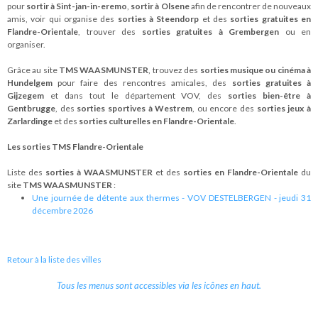
pour
sortir à Sint-jan-in-eremo
,
sortir à Olsene
afin de rencontrer de nouveaux
amis, voir qui organise des
sorties à Steendorp
et des
sorties gratuites en
Flandre-Orientale
, trouver des
sorties gratuites à Grembergen
ou en
organiser.
Grâce au site
TMS WAASMUNSTER
, trouvez des
sorties musique ou cinéma à
Hundelgem
pour faire des rencontres amicales, des
sorties gratuites à
Gijzegem
et dans tout le département VOV, des
sorties bien-être à
Gentbrugge
, des
sorties sportives à Westrem
, ou encore des
sorties jeux à
Zarlardinge
et des
sorties culturelles en Flandre-Orientale
.
Les sorties TMS Flandre-Orientale
Liste des
sorties à WAASMUNSTER
et des
sorties en Flandre-Orientale
du
site
TMS WAASMUNSTER
:
Une journée de détente aux thermes - VOV DESTELBERGEN - jeudi 31
décembre 2026
Retour à la liste des villes
Tous les menus sont accessibles via les icônes en haut.