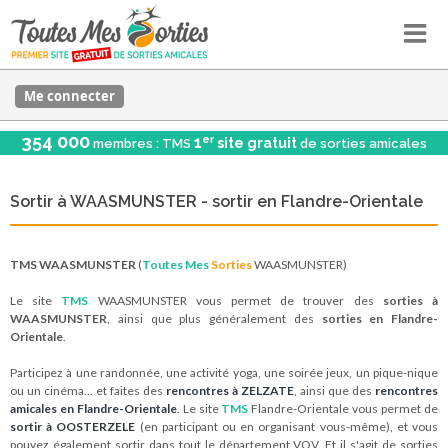
Me connecter
354 000
er
1
site gratuit
membres : TMS
de sorties amicales
Sortir à WAASMUNSTER - sortir en Flandre-Orientale
TMS WAASMUNSTER
(
Toutes Mes
Sorties
WAASMUNSTER)
Le site
TMS
WAASMUNSTER vous permet de trouver des
sorties à
WAASMUNSTER
, ainsi que plus généralement des
sorties en Flandre-
Orientale
.
Participez à une randonnée, une activité yoga, une soirée jeux, un pique-nique
ou un cinéma... et faites des
rencontres à ZELZATE
, ainsi que des
rencontres
amicales en Flandre-Orientale
. Le site
TMS
Flandre-Orientale vous permet de
sortir à OOSTERZELE
(en participant ou en organisant vous-même), et vous
pouvez également sortir dans tout le département VOV. Et il s'agit de sorties