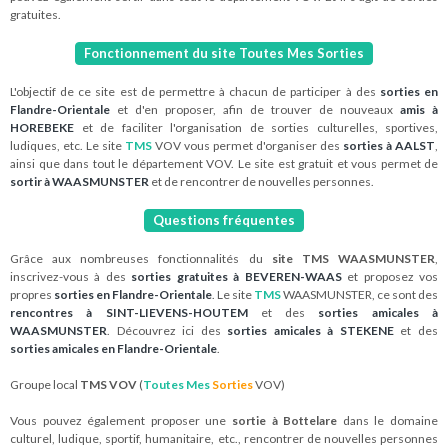
gratuites.
Fonctionnement du site Toutes Mes Sorties
L'objectif de ce site est de permettre à chacun de participer à des
sorties en
Flandre-Orientale
et d'en proposer, afin de trouver de nouveaux
amis à
HOREBEKE
et de faciliter l'organisation de sorties culturelles, sportives,
ludiques, etc. Le site
TMS
VOV vous permet d'organiser des
sorties à AALST
,
ainsi que dans tout le département VOV. Le site est gratuit et vous permet de
sortir à WAASMUNSTER
et de rencontrer de nouvelles personnes.
Questions fréquentes
Grâce aux nombreuses fonctionnalités du
site TMS WAASMUNSTER
,
inscrivez-vous à des
sorties gratuites à BEVEREN-WAAS
et proposez vos
propres
sorties en Flandre-Orientale
. Le site
TMS
WAASMUNSTER, ce sont des
rencontres à SINT-LIEVENS-HOUTEM
et des
sorties amicales à
WAASMUNSTER
. Découvrez ici des
sorties amicales à STEKENE
et des
sorties amicales en Flandre-Orientale
.
Groupe local
TMS VOV
(
Toutes Mes
Sorties
VOV)
Vous pouvez également proposer une
sortie à Bottelare
dans le domaine
culturel, ludique, sportif, humanitaire, etc., rencontrer de nouvelles personnes